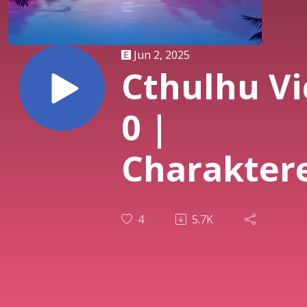
Jun 2, 2025
Cthulhu Vi
0 |
Charaktere
| Am
4
5.7K
Tavernent