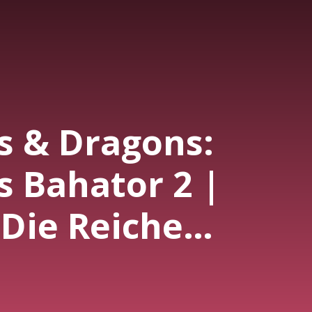
 & Dragons:
s Bahator 2 |
 Die Reiche
er | Am
tresen